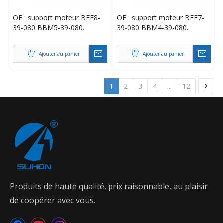
OE : support moteur BFF8-
OE : support moteur BFF7-
39-080 BBM5-39-080.
39-080 BBM4-39-080.
Ajouter au panier
Ajouter au panier
1
2
3
4
...
12
Produits de haute qualité, prix raisonnable, au plaisir
de coopérer avec vous.