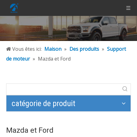
Vous êtes ici:
Maison
»
Des produits
»
Support
de moteur
»
Mazda et Ford
catégorie de produit
Mazda et Ford