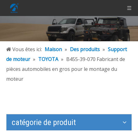
Vous êtes ici:
Maison
»
Des produits
»
Support
de moteur
»
TOYOTA
»
B455-39-070 Fabricant de
pièces automobiles en gros pour le montage du
moteur
catégorie de produit