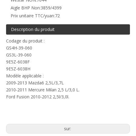
Aigle BHP Non:
3859/4399
Prix ​​unitaire TTC/yuan:
72
Description du produit
Codage du produit :
GS4H-39-060
GS3L-39-060
9E5Z-6038F
9E5Z-6038H
Modèle applicable :
2009-2013 Mazda6 2,5L/3,7L
2010-2011 Mercure Milan 2,5 L/3,0 L.
Ford Fusion 2010-2012 2,5l/3,0l.
support moteur arrière
supports de moteur universels
moteur monté longitudinalement
sur: