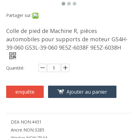
Partager sur:
Colle de pied de Machine R, pièces
automobiles pour supports de moteur GS4H-
39-060 GS3L-39-060 9E5Z-6038F 9E5Z-6038H
Quantité:
enquête
Ajouter au panier
DEA NON:
4431
Ancre NON:
3285
Westar NON:
7044