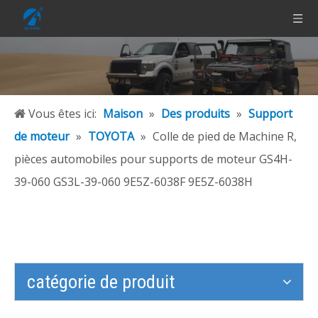
Vous êtes ici:
Maison
»
Des produits
»
Support
de moteur
»
TOYOTA
»
Colle de pied de Machine R,
pièces automobiles pour supports de moteur GS4H-
39-060 GS3L-39-060 9E5Z-6038F 9E5Z-6038H
catégorie de produit