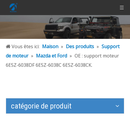
Vous êtes ici:
Maison
»
Des produits
»
Support
de moteur
»
Mazda et Ford
»
OE : support moteur
6E5Z-6038DF 6E5Z-6038C 6E5Z-6038CK.
catégorie de produit