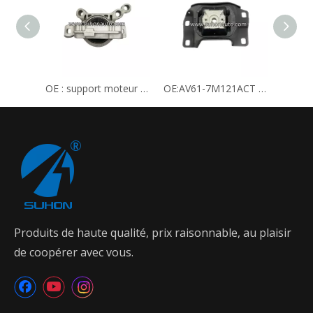
OE : support moteur CV61-6F012GA DV61-6F012HA CV6Z-6038B DV6Z-6038A.
OE:AV61-7M121ACT AV6Z-6068A BV61-7M121DC DV6Z-6068A Support moteur
Produits de haute qualité, prix raisonnable, au plaisir
de coopérer avec vous.