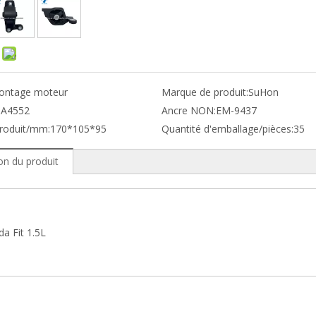
:
ontage moteur
Marque de produit:
SuHon
:
A4552
Ancre NON:
EM-9437
produit/mm:
170*105*95
Quantité d'emballage/pièces:
35
on du produit
a Fit 1.5L
t moteur Mazda et Ford