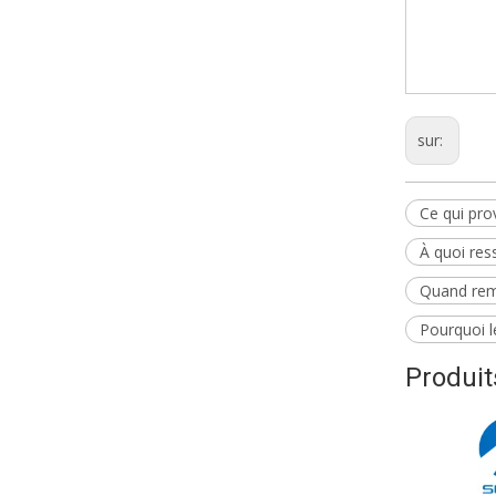
SH-121
Suppor
sur:
Ce qui pro
À quoi re
Quand rem
Pourquoi l
Produi