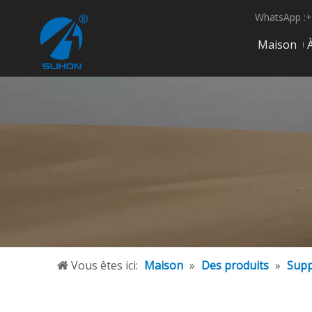
WhatsApp :+
Maison
Vous êtes ici:
Maison
»
Des produits
»
Supp