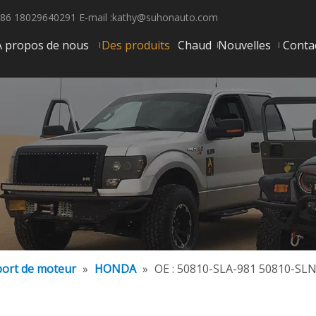
86 18029640291 E-mail :
kathy@suhonauto.com
À propos de nous
Des produits
Chaud
Nouvelles
Conta
ort de moteur
»
HONDA
»
OE : 50810-SLA-981 50810-SL