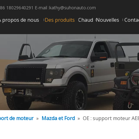
86 18029640291 E-mail :
kathy@suhonauto.com
À propos de nous
Des produits
Chaud
Nouvelles
Conta
ort de moteur
»
Mazda et Ford
»
OE : support moteur AE