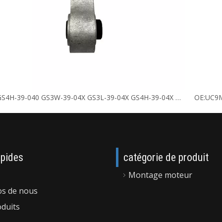
OE : GS4H-39-040 GS3W-39-04X GS3L-39-04X GS4H-39-04X Support moteur
apides
catégorie de produit
Montage moteur
os de nous
duits