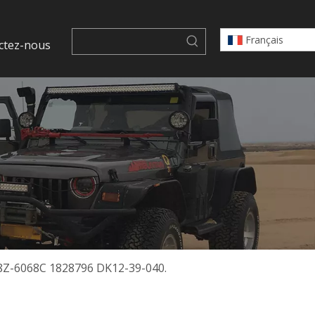
Français
ctez-nous
8Z-6068C 1828796 DK12-39-040.