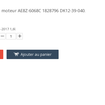
t moteur AE8Z-6068C 1828796 DK12-39-040.
-2017 1,6l.
Ajouter au panier