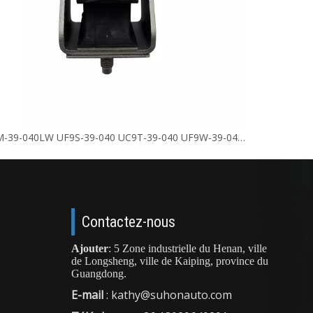
OE:UC9M-39-040LW UF9S-39-040 UC9T-39-040 UF9W-39-040 AB39-6038AG Support moteur
Contactez-nous
Ajouter
: 5 Zone industrielle du Henan, ville
de Longsheng, ville de Kaiping, province du
Guangdong.
E-mail
:
kathy@suhonauto.com