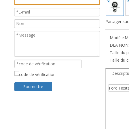
Partager sur
Modèle:
M
DEA NON
Taille du 
Taille du c
Descripti
Soumettre
Ford Fiest
Mazda 
SH-123
Suppor