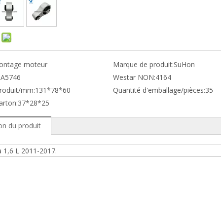
:
ontage moteur
Marque de produit:
SuHon
:
A5746
Westar NON:
4164
produit/mm:
131*78*60
Quantité d'emballage/pièces:
35
arton:
37*28*25
on du produit
a 1,6 L 2011-2017.
et Ford EngineMoun
168 Support moteur
t moteur A5746