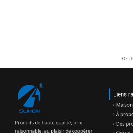
Liens r
Maison
À prop
Produits de haute qualité, prix
Des pro
raisonnable, au plaisir de coopérer