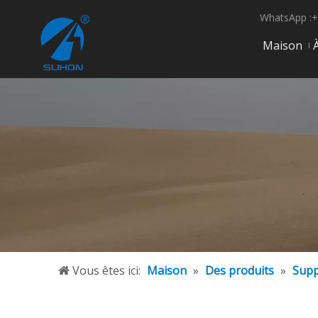
WhatsApp :+
Maison
Vous êtes ici:
Maison
»
Des produits
»
Supp