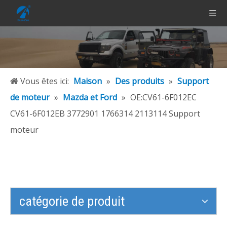
Vous êtes ici:
Maison
»
Des produits
»
Support
de moteur
»
Mazda et Ford
»
OE:CV61-6F012EC
CV61-6F012EB 3772901 1766314 2113114 Support
moteur
catégorie de produit