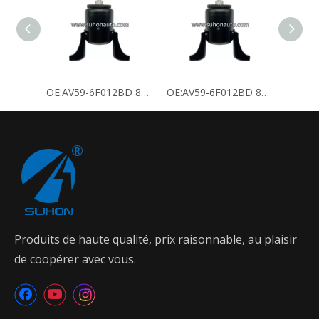
OE:AV59-6F012BD 8V5Z-6068D 8V51-6F012AJ 8V51-6F012BJ support moteur
OE:AV59-6F012BD 8V5Z-6068D 8V51-6F012AJ 8V51-6F012BJ support moteur
Produits de haute qualité, prix raisonnable, au plaisir
de coopérer avec vous.