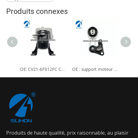
Produits connexes
OE: CV21-6F012FC CV21-6F012CD 1781783 Support moteur
OE : support moteur 2N15-6P082CA.
Produits de haute qualité, prix raisonnable, au plaisir