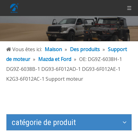
Vous êtes ici:
Maison
»
Des produits
»
Support
de moteur
»
Mazda et Ford
»
OE: DG9Z-6038H-1
DG9Z-6038B-1 DG93-6F012AD-1 DG93-6F012AE-1
K2G3-6F012AC-1 Support moteur
catégorie de produit